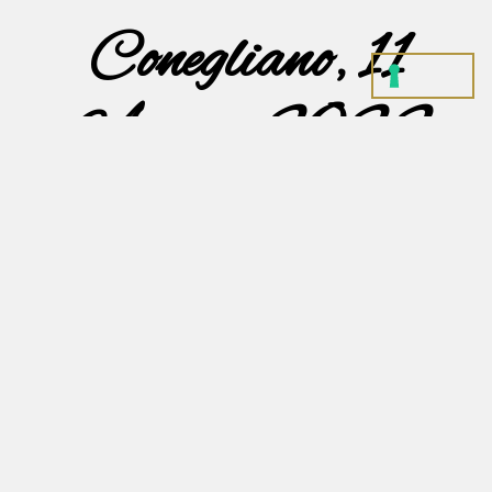
Conegliano, 11
Agosto 2022
La cerimonia funebre avrà luogo Sabato 13 c.m.
alle ore 10.30 presso la Chiesa Parrocchiale di S.
Pio X in Conegliano.
Il S. Rosario verrà recitato Sabato 13 c.m. alle
ore 10.00 in Chiesa.
La cara Pierina proseguirà poi per la