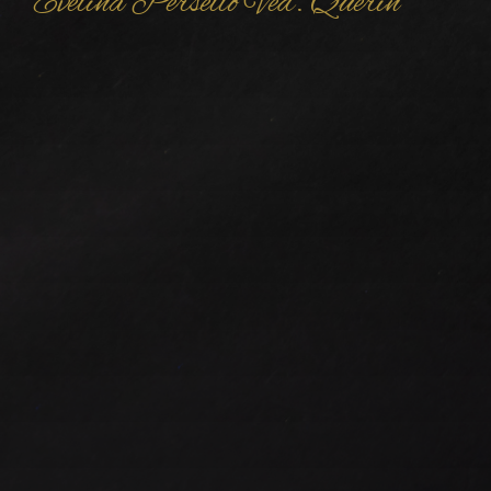
Evelina Persello Ved. Querin