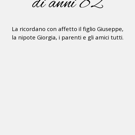
di anni 82
La ricordano con affetto il figlio Giuseppe,
la nipote Giorgia, i parenti e gli amici tutti.
di Feletto, 12 Fe
La cerimonia funebre avrà luogo Mercoledì 15 c.m
la Chiesa Parrocchiale della Madonna Immacolata di
Il S. Rosario verrà recitato Mercoledì 15 c.m.
alle ore 9.30 in Chiesa.