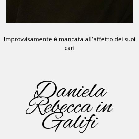
Improvvisamente è mancata all’affetto dei suoi
cari
Daniela
Rebecca in
Galifi