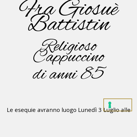
Fra Giosuè
Battistin
Religioso
Cappuccino
di anni 85
Le esequie avranno luogo Lunedì 3 Luglio alle
ore 15.30
presso la Chiesa dei Frati Cappuccini in
Conegliano.