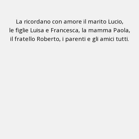
La ricordano con amore il marito Lucio,
le figlie Luisa e Francesca, la mamma Paola,
il fratello Roberto, i parenti e gli amici tutti.
 di Feletto, 6 Ge
La cerimonia funebre avrà luogo Mercoledì 10 c.m
iesa Parrocchiale della Purificazione della Beata Ver
Il S. Rosario verrà recitato Mercoledì 10 c.m.
alle ore 10.00 in Chiesa.