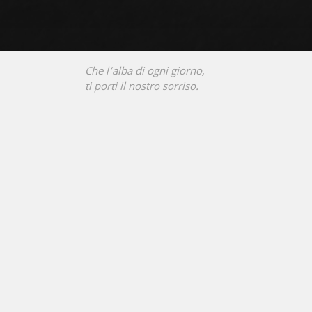
Che l’alba di ogni giorno,
ti porti il nostro sorriso.