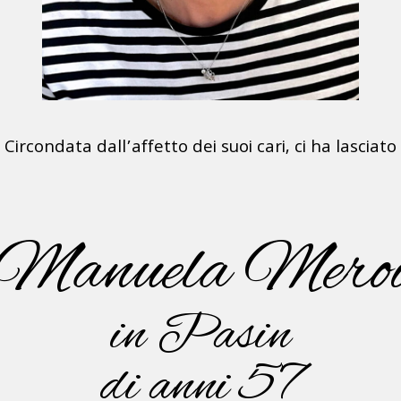
Circondata dall’affetto dei suoi cari, ci ha lasciato
Manuela Mero
in Pasin
di anni 57