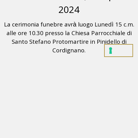
2024
La cerimonia funebre avrà luogo Lunedì 15 c.m.
alle ore 10.30 presso la Chiesa Parrocchiale di
Santo Stefano Protomartire in Pinidello di
Cordignano.
La cara Sofia procederà poi per il cimitero di
Pinidello di Cordignano.
Si ringrazia sin d’ora quanti interverranno alla
cerimonia funebre.