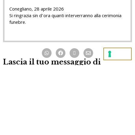
Conegliano, 28 aprile 2026
Si ringrazia sin d’ora quanti interverranno alla cerimonia
funebre.
Lascia il tuo messaggio di
cordoglio alla famiglia
Lascia
gratuitamente
un messaggio di cordoglio, sarà nostra
cura consegnarlo ai congiunti di Clara Vazzoler.
Tutti i pensieri verranno anche
stampati e consegnati ai
congiunti
in ricordo.
Se non sai cosa scrivere, o non trovi le parole adatte, clicca solo
sul pulsante invia e verrà inviato gratuitamente un avviso alla
famiglia. Altrimenti
clicca qui
e troverai una lista di testi da cui
prendere spunto.