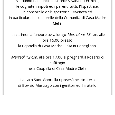
Ne danno l’annuncio le sorelle Silvana ed Erminia,
le cognate, i nipoti ed i parenti tutti, l’Ispettrice,
le consorelle dell’Ispettoria Triveneta ed
in particolare le consorelle della Comunità di Casa Madre
Clelia.
La cerimonia funebre avrà luogo
Mercoledì 13
c.m. alle
ore 15.00 presso
la Cappella di Casa Madre Clelia in Conegliano.
Martedì 12
c.m. alle ore 17.00 si pregherà il Rosario di
suffragio
nella Cappella di Casa Madre Clelia.
La cara Suor Gabriella riposerà nel cimitero
di Bovisio Masciago con i genitori ed il fratello.
Conegliano, 10 maggio 2026
Si ringrazia fin d’ora quanti interverranno alle esequie o
faranno dono della loro preghiera in suffragio della cara