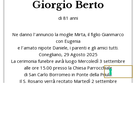
Giorgio Berto
di 81 anni
Ne danno l’annuncio la moglie Mirta, il figlio Gianmarco
con Eugenia
e l’amato nipote Daniele, i parenti e gli amici tutti.
Conegliano, 29 Agosto 2025
La cerimonia funebre avrà luogo Mercoledì 3 settembre
alle ore 15.00 presso la Chiesa Parrocchiale
di San Carlo Borromeo in Ponte della Priula.
Il S. Rosario verrà recitato Martedì 2 settembre
alle ore 19.30 in Chiesa.
Il caro Giorgio proseguirà poi per il cimitero di Ponte
della Priula.
Conegliano, 29 agosto 2025
Si ringrazia fin d’ora quanti interverranno alle esequie o