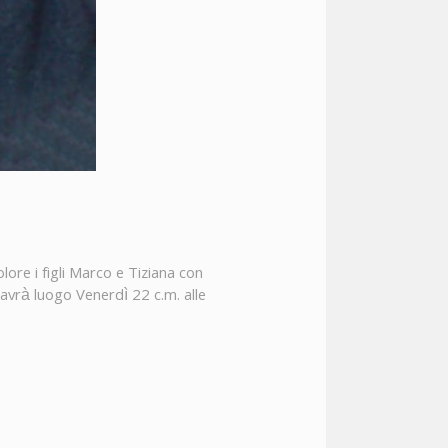
ore i figli Marco e Tiziana con
avrà luogo Venerdì 22 c.m. alle