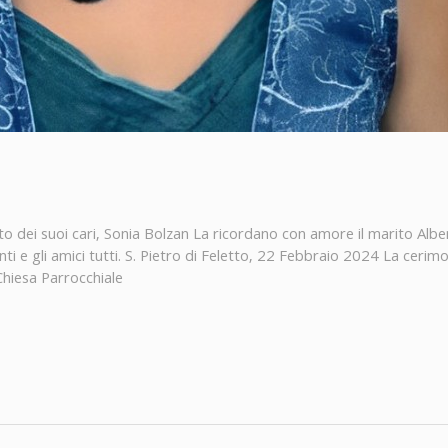
 dei suoi cari, Sonia Bolzan La ricordano con amore il marito Alberto, 
enti e gli amici tutti. S. Pietro di Feletto, 22 Febbraio 2024 La cer
Chiesa Parrocchiale